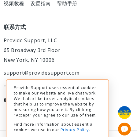
视频教程
设置指南
帮助手册
联系方式
Provide Support, LLC
65 Broadway 3rd Floor
New York, NY 10006
support@providesupport.com
+1-888-777-9930
Provide Support uses essential cookies
to make our website and live chat work.
We'd also like to set analytical cookies
that help us to improve the website by
measuring how you use it. By clicking
"Accept" your agree to our use of them.
Find more information about essential
cookies we use in our
Privacy Policy
.