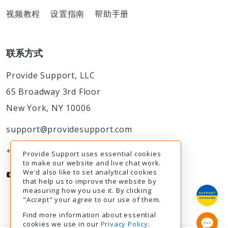
视频教程
设置指南
帮助手册
联系方式
Provide Support, LLC
65 Broadway 3rd Floor
New York, NY 10006
support@providesupport.com
+1-888-777-9930
Provide Support uses essential cookies
to make our website and live chat work.
We'd also like to set analytical cookies
that help us to improve the website by
measuring how you use it. By clicking
"Accept" your agree to our use of them.
Find more information about essential
cookies we use in our
Privacy Policy
.