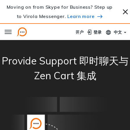
Moving on from Skype for Business? Step up
to Virola Messenger.
Learn more
开户
开户
登录
登录
中文
Provide Support 即时聊天与
Zen Cart 集成