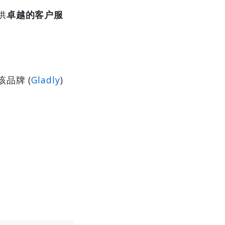
供
卓越的客户服
品牌 (
Gladly
)