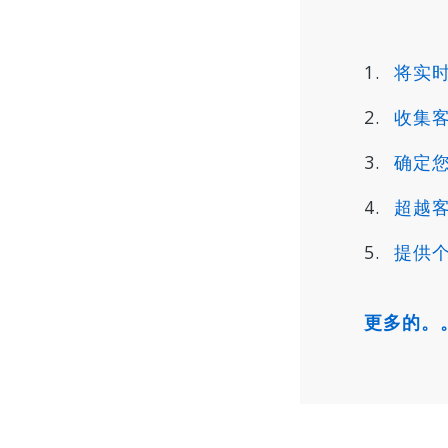
将实
收集
确定
超越
提供
更多的。