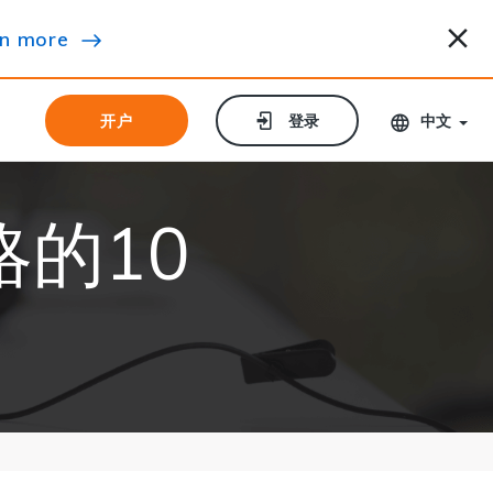
n more
开户
开户
登录
登录
中文
的10