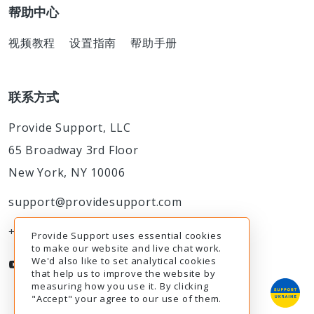
帮助中心
视频教程
设置指南
帮助手册
联系方式
Provide Support, LLC
65 Broadway 3rd Floor
New York, NY 10006
support@providesupport.com
+1-888-777-9930
Provide Support uses essential cookies
to make our website and live chat work.
We'd also like to set analytical cookies
that help us to improve the website by
measuring how you use it. By clicking
"Accept" your agree to our use of them.