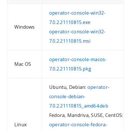
operator-console-win32-
7.0.2.21110815.exe
Windows
operator-console-win32-
7.0.2.21110815.msi
operator-console-macos-
Mac OS
7.0.2.21110815.pkg
Ubuntu, Debian:
operator-
console-debian-
7.0.2.21110815_amd64.deb
Fedora, Mandriva, SUSE, CentOS:
Linux
operator-console-fedora-