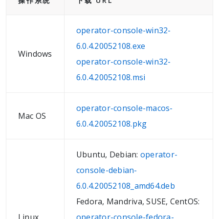
操作系统
下载 URL
operator-console-win32-
6.0.4.20052108.exe
Windows
operator-console-win32-
6.0.4.20052108.msi
operator-console-macos-
Mac OS
6.0.4.20052108.pkg
Ubuntu, Debian:
operator-
console-debian-
6.0.4.20052108_amd64.deb
Fedora, Mandriva, SUSE, CentOS:
Linux
operator-console-fedora-