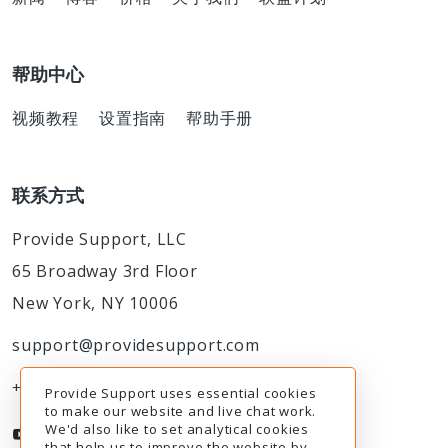
帮助中心
视频教程
设置指南
帮助手册
联系方式
Provide Support, LLC
65 Broadway 3rd Floor
New York, NY 10006
support@providesupport.com
+1-888-777-9930
Provide Support uses essential cookies
to make our website and live chat work.
We'd also like to set analytical cookies
that help us to improve the website by