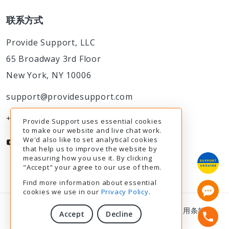
联系方式
Provide Support, LLC
65 Broadway 3rd Floor
New York, NY 10006
support@providesupport.com
+1-888-777-9930
Provide Support uses essential cookies
to make our website and live chat work.
We'd also like to set analytical cookies
that help us to improve the website by
measuring how you use it. By clicking
"Accept" your agree to our use of them.
Find more information about essential
cookies we use in our
Privacy Policy
.
© 2003-2026
Provide Support
|
隐私政策
|
使用条款
|
Accept
Decline
GDPR
12